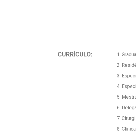
CURRÍCULO:
Gradua
Residê
Especi
Especi
Mestra
Delega
Cirurg
Clíni