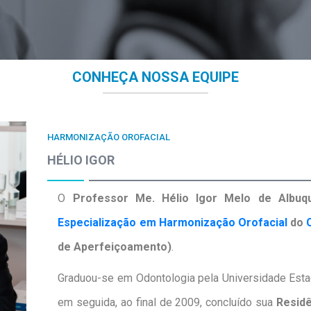
CONHEÇA NOSSA EQUIPE
HARMONIZAÇÃO OROFACIAL
HÉLIO IGOR
O
Professor Me. Hélio Igor Melo de Albuq
Especialização em Harmonização Orofacial
do
de Aperfeiçoamento)
.
Graduou-se em Odontologia pela Universidade Esta
em seguida, ao final de 2009, concluído sua
Residê